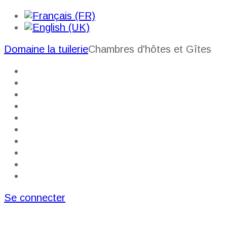
Domaine la tuilerie
Chambres d'hôtes et Gîtes
Accueil
Mon compte
Réservation du gîte
Réservation des chambres
Prestations
Galerie
A proximité
Guide
Plan du site
Contact
Se connecter