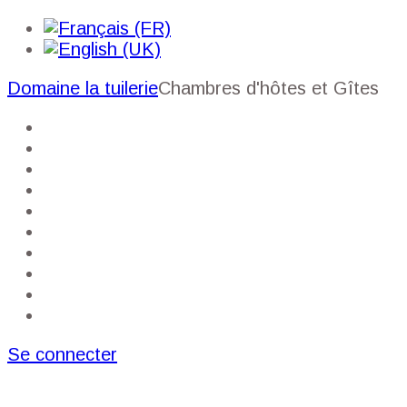
Domaine la tuilerie
Chambres d'hôtes et Gîtes
Accueil
Mon compte
Réservation du gîte
Réservation des chambres
Prestations
Galerie
A proximité
Guide
Plan du site
Contact
Se connecter